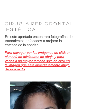
cirugía mucogingival
cirugía regenerativa y resectiva
C i r u g í a P e r i o d o n t a l
E s t é t i c a
En este apartado encontrará fotografías de
tratamientos enfocados a mejorar la
estética de la sonrisa.
Para navegar por las imágenes de click en
el menú de miniaturas de abajo y para
verlas a un mayor tamaño sólo de click en
la imágen que está inmediatamente abajo
de este texto