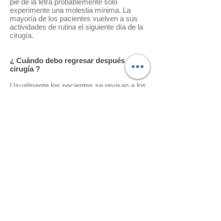
pié de la letra probablemente solo
experimente una molestia mínima. La
mayoría de los pacientes vuelven a sus
actividades de rutina el siguiente día de la
cirugía.
¿ Cuándo debo regresar después de la
cirugía ?
Usualmente los pacientes se revisan a los
7 días para ver la evolución de la
cicatrización. En ésta cita puede ser
necesario retirar las suturas y hacer un
lavado del área intervenida. Citas
adicionales de seguimiento pueden ser
necesarias para continuar evaluando la
cicatrización así como el grado de higiene
oral que usted lleve en casa.
¿ Necesitaré cirugía nuevamente ?
En la mayoría de los casos, no se
necesita realizar cirugía en la misma zona
otra vez. Sin embargo, en ciertos casos,
retratamiento ó cirugías adicionales