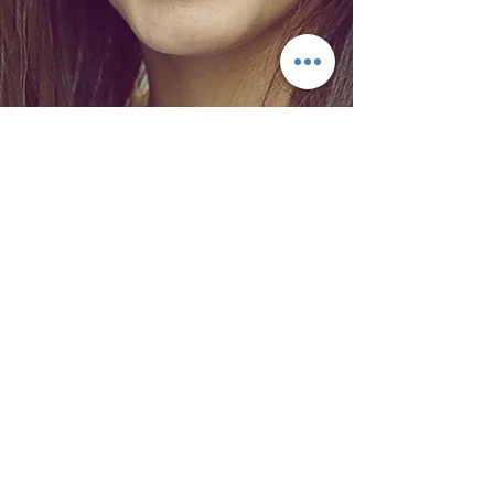
Dr. Eliézer Derlis Molina Pompa - Cédula
especialidad 7128 U.A.N.L. - Cédula
profesional
1761708
U.A.N.L.
Aviso de publicidad:FF-COFEPRIS-
13/2419012002A00046