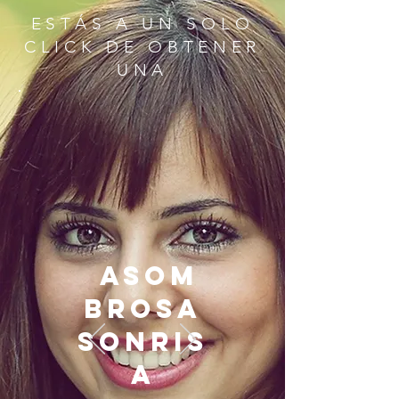
ESTÁS A UN SOLO
CLICK DE OBTENER
UNA
asom
brosa
sonris
a